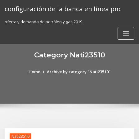
Skip
configuración de la banca en línea pnc
to
content
oferta y demanda de petróleo y gas 2019.
Category Nati23510
Home
Archive by category "Nati23510"
Nati23510