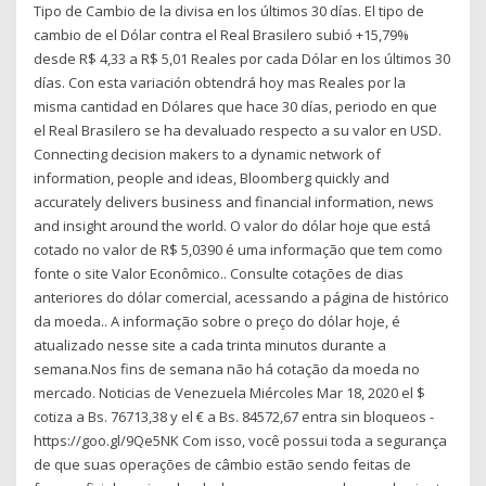
Tipo de Cambio de la divisa en los últimos 30 días. El tipo de
cambio de el Dólar contra el Real Brasilero subió +15,79%
desde R$ 4,33 a R$ 5,01 Reales por cada Dólar en los últimos 30
días. Con esta variación obtendrá hoy mas Reales por la
misma cantidad en Dólares que hace 30 días, periodo en que
el Real Brasilero se ha devaluado respecto a su valor en USD.
Connecting decision makers to a dynamic network of
information, people and ideas, Bloomberg quickly and
accurately delivers business and financial information, news
and insight around the world. O valor do dólar hoje que está
cotado no valor de R$ 5,0390 é uma informação que tem como
fonte o site Valor Econômico.. Consulte cotações de dias
anteriores do dólar comercial, acessando a página de histórico
da moeda.. A informação sobre o preço do dólar hoje, é
atualizado nesse site a cada trinta minutos durante a
semana.Nos fins de semana não há cotação da moeda no
mercado. Noticias de Venezuela Miércoles Mar 18, 2020 el $
cotiza a Bs. 76713,38 y el € a Bs. 84572,67 entra sin bloqueos -
https://goo.gl/9Qe5NK Com isso, você possui toda a segurança
de que suas operações de câmbio estão sendo feitas de